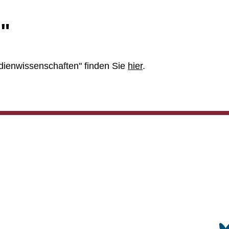
"
dienwissenschaften" finden Sie
hier
.
To top
Forschung
Internationa
So
ails
Contact